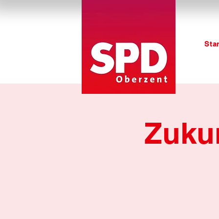
Star
Zuku