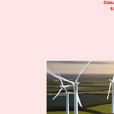
Disku
E